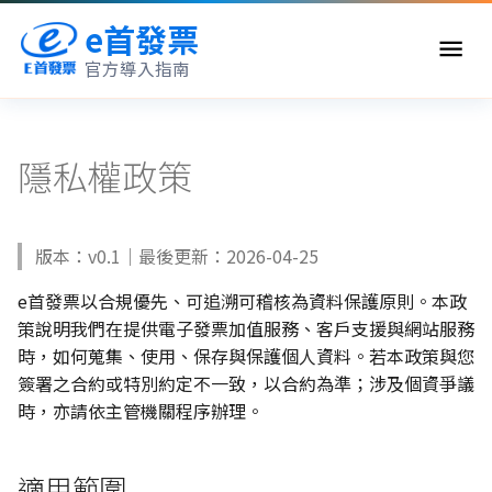
e首發票
官方導入指南
申請與開通總覽
我適合 e首發票嗎
串接總覽
問題總覽
隱私權政策
申請前準備
應用情境選擇
API 導覽
電子發票相關法規
版本：v0.1｜最後更新：2026-04-25
開通與上線準備
導入預算評估
API 概覽
聯絡客服
e首發票以合規優先、可追溯可稽核為資料保護原則。本政
電子發票是什麼
案例與選擇理由
認證與金鑰
策說明我們在提供電子發票加值服務、客戶支援與網站服務
時，如何蒐集、使用、保存與保護個人資料。若本政策與您
發票字軌申請
發票開立
簽署之合約或特別約定不一致，以合約為準；涉及個資爭議
時，亦請依主管機關程序辦理。
線上報價與申請文件
發票查詢
錯誤代碼
適用範圍